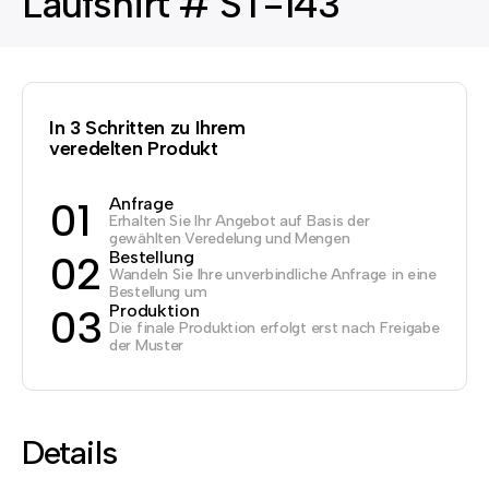
Laufshirt # ST-143
In 3 Schritten zu Ihrem
veredelten Produkt
Anfrage
01
Erhalten Sie Ihr Angebot auf Basis der
gewählten Veredelung und Mengen
Bestellung
02
Wandeln Sie Ihre unverbindliche Anfrage in eine
Bestellung um
Produktion
03
Die finale Produktion erfolgt erst nach Freigabe
der Muster
Details