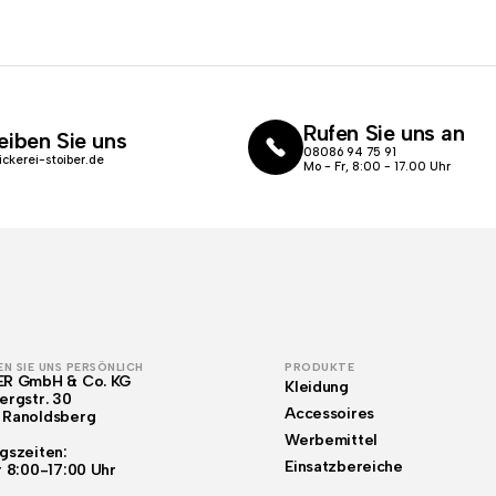
Rufen Sie uns an
eiben Sie uns
08086 94 75 91
ickerei-stoiber.de
Mo - Fr, 8:00 - 17.00 Uhr
N SIE UNS PERSÖNLICH
PRODUKTE
ER GmbH & Co. KG
Kleidung
ergstr. 30
Accessoires
 Ranoldsberg
Werbemittel
gszeiten:
Einsatzbereiche
r 8:00-17:00 Uhr