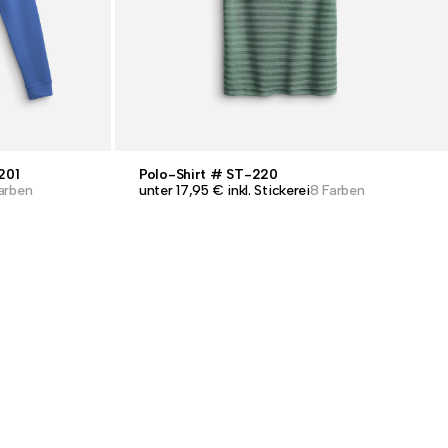
201
Polo-Shirt # ST-220
arben
unter 17,95 € inkl. Stickerei
8 Farben