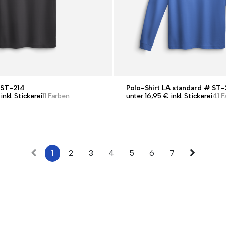
 ST-214
Polo-Shirt LA standard # ST-
inkl. Stickerei
11 Farben
unter 16,95 € inkl. Stickerei
41 F
1
2
3
4
5
6
7