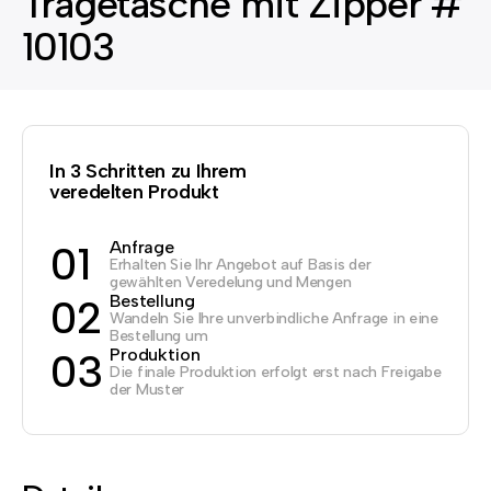
Tragetasche mit Zipper #
10103
In 3 Schritten zu Ihrem
veredelten Produkt
Anfrage
01
Erhalten Sie Ihr Angebot auf Basis der
gewählten Veredelung und Mengen
Bestellung
02
Wandeln Sie Ihre unverbindliche Anfrage in eine
Bestellung um
Produktion
03
Die finale Produktion erfolgt erst nach Freigabe
der Muster