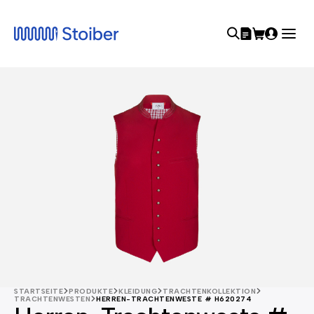
STARTSEITE
PRODUKTE
KLEIDUNG
TRACHTENKOLLEKTION
TRACHTENWESTEN
HERREN-TRACHTENWESTE # H620274