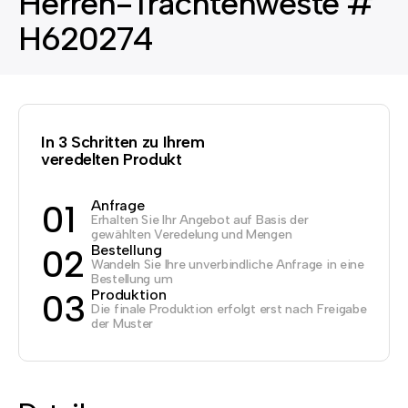
Herren-Trachtenweste #
H620274
In 3 Schritten zu Ihrem
veredelten Produkt
Anfrage
01
Erhalten Sie Ihr Angebot auf Basis der
gewählten Veredelung und Mengen
Bestellung
02
Wandeln Sie Ihre unverbindliche Anfrage in eine
Bestellung um
Produktion
03
Die finale Produktion erfolgt erst nach Freigabe
der Muster