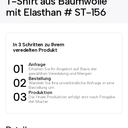
T-Shirt aus Baumwolle
mit Elasthan # ST-156
In 3 Schritten zu Ihrem
veredelten Produkt
Anfrage
01
Erhalten Sie Ihr Angebot auf Basis der
gewählten Veredelung und Mengen
Bestellung
02
Wandeln Sie Ihre unverbindliche Anfrage in eine
Bestellung um
Produktion
03
Die finale Produktion erfolgt erst nach Freigabe
der Muster