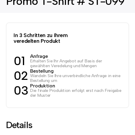
Promo T-Shirt # ST-099
In 3 Schritten zu Ihrem
veredelten Produkt
Anfrage
01
Erhalten Sie Ihr Angebot auf Basis der
gewählten Veredelung und Mengen
Bestellung
02
Wandeln Sie Ihre unverbindliche Anfrage in eine
Bestellung um
Produktion
03
Die finale Produktion erfolgt erst nach Freigabe
der Muster
Details