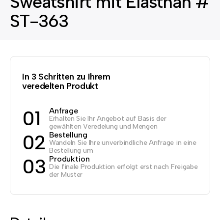
Sweatshirt mit Elasthan #
ST-363
In 3 Schritten zu Ihrem
veredelten Produkt
Anfrage
01
Erhalten Sie Ihr Angebot auf Basis der
gewählten Veredelung und Mengen
Bestellung
02
Wandeln Sie Ihre unverbindliche Anfrage in eine
Bestellung um
Produktion
03
Die finale Produktion erfolgt erst nach Freigabe
der Muster