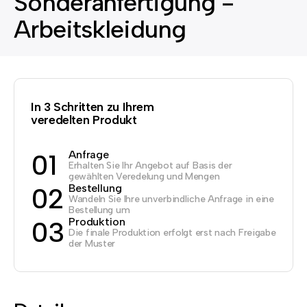
Sonderanfertigung -
Arbeitskleidung
In 3 Schritten zu Ihrem
veredelten Produkt
Anfrage
01
Erhalten Sie Ihr Angebot auf Basis der
gewählten Veredelung und Mengen
Bestellung
02
Wandeln Sie Ihre unverbindliche Anfrage in eine
Bestellung um
Produktion
03
Die finale Produktion erfolgt erst nach Freigabe
der Muster