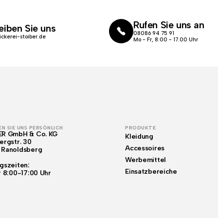
Rufen Sie uns an
eiben Sie uns
08086 94 75 91
ickerei-stoiber.de
Mo - Fr, 8:00 - 17.00 Uhr
N SIE UNS PERSÖNLICH
PRODUKTE
ER GmbH & Co. KG
Kleidung
ergstr. 30
Accessoires
 Ranoldsberg
Werbemittel
gszeiten:
Einsatzbereiche
r 8:00-17:00 Uhr