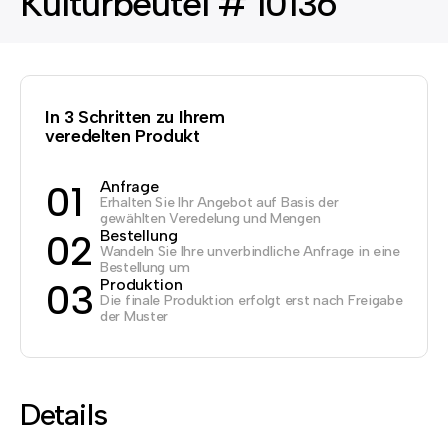
Kulturbeutel # 10136
In 3 Schritten zu Ihrem
veredelten Produkt
Anfrage
01
Erhalten Sie Ihr Angebot auf Basis der
gewählten Veredelung und Mengen
Bestellung
02
Wandeln Sie Ihre unverbindliche Anfrage in eine
Bestellung um
Produktion
03
Die finale Produktion erfolgt erst nach Freigabe
der Muster
Details