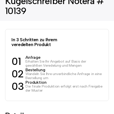
Kugelschreiber Notera #
10139
In 3 Schritten zu Ihrem
veredelten Produkt
Anfrage
01
Erhalten Sie Ihr Angebot auf Basis der
gewählten Veredelung und Mengen
Bestellung
02
Wandeln Sie Ihre unverbindliche Anfrage in eine
Bestellung um
Produktion
03
Die finale Produktion erfolgt erst nach Freigabe
der Muster