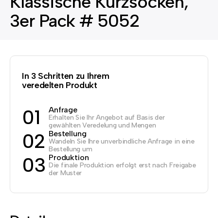
Klassische Kurzsocken,
3er Pack # 5052
In 3 Schritten zu Ihrem
veredelten Produkt
Anfrage
01
Erhalten Sie Ihr Angebot auf Basis der
gewählten Veredelung und Mengen
Bestellung
02
Wandeln Sie Ihre unverbindliche Anfrage in eine
Bestellung um
Produktion
03
Die finale Produktion erfolgt erst nach Freigabe
der Muster