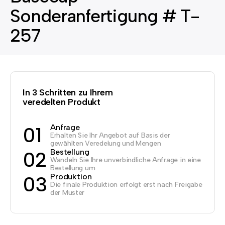
Sonderanfertigung # T-
257
In 3 Schritten zu Ihrem
veredelten Produkt
Anfrage
01
Erhalten Sie Ihr Angebot auf Basis der
gewählten Veredelung und Mengen
Bestellung
02
Wandeln Sie Ihre unverbindliche Anfrage in eine
Bestellung um
Produktion
03
Die finale Produktion erfolgt erst nach Freigabe
der Muster