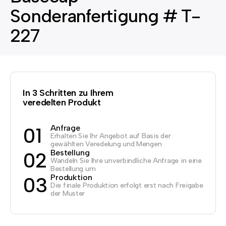
Sonderanfertigung # T-
227
In 3 Schritten zu Ihrem
veredelten Produkt
Anfrage
01
Erhalten Sie Ihr Angebot auf Basis der
gewählten Veredelung und Mengen
Bestellung
02
Wandeln Sie Ihre unverbindliche Anfrage in eine
Bestellung um
Produktion
03
Die finale Produktion erfolgt erst nach Freigabe
der Muster