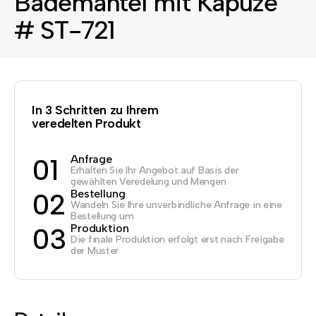
Bademantel mit Kapuze
# ST-721
In 3 Schritten zu Ihrem
veredelten Produkt
Anfrage
01
Erhalten Sie Ihr Angebot auf Basis der
gewählten Veredelung und Mengen
Bestellung
02
Wandeln Sie Ihre unverbindliche Anfrage in eine
Bestellung um
Produktion
03
Die finale Produktion erfolgt erst nach Freigabe
der Muster