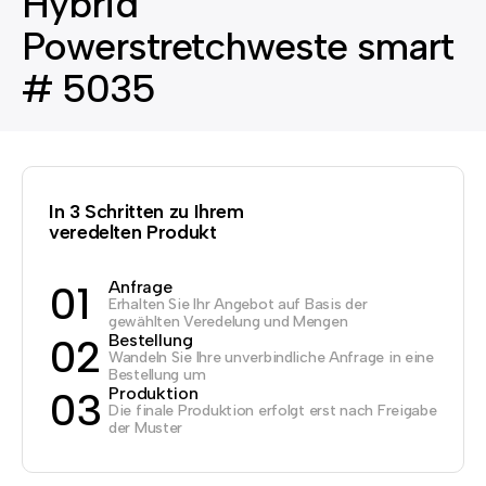
Hybrid
Powerstretchweste smart
# 5035
In 3 Schritten zu Ihrem
veredelten Produkt
Anfrage
01
Erhalten Sie Ihr Angebot auf Basis der
gewählten Veredelung und Mengen
Bestellung
02
Wandeln Sie Ihre unverbindliche Anfrage in eine
Bestellung um
Produktion
03
Die finale Produktion erfolgt erst nach Freigabe
der Muster